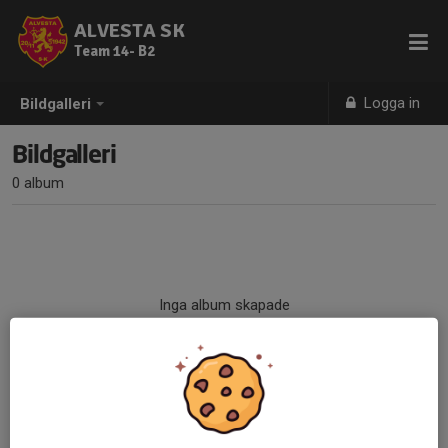
ALVESTA SK
Team 14- B2
Logga in
Bildgalleri
Bildgalleri
0 album
Inga album skapade