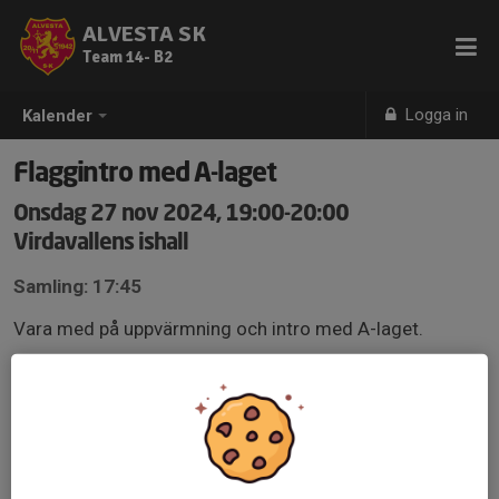
ALVESTA SK
Team 14- B2
Logga in
Kalender
Flaggintro med A-laget
Onsdag 27 nov 2024, 19:00-20:00
Virdavallens ishall
Samling: 17:45
Vara med på uppvärmning och intro med A-laget.