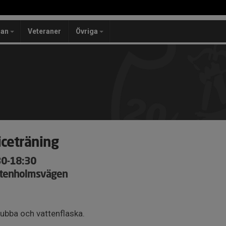
lan
Veteraner
Övriga
iceträning
30-18:30
ärtenholmsvägen
ubba och vattenflaska.