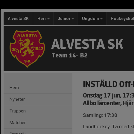
Alvesta SK
Herr
Junior
Ungdom
Hockeysko
ALVESTA SK
Team 14- B2
INSTÄLLD Off-
Hem
Onsdag 17 jun, 17:
Nyheter
Allbo lärcenter, Hj
Truppen
Samling: 17:30
Matcher
Landhockey. Ta med kl