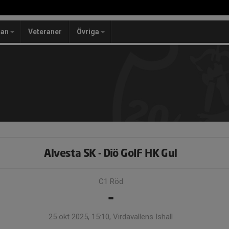
lan
Veteraner
Övriga
Alvesta SK - Diö GoIF HK Gul
C1 Röd
-
25 okt 2025, 15:10, Virdavallens Ishall