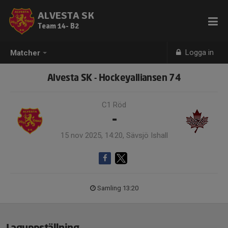
ALVESTA SK
Team 14- B2
Logga in
Matcher
Alvesta SK - Hockeyalliansen 74
C1 Röd
-
15 nov 2025, 14:20, Sävsjö Ishall
Samling 13:20