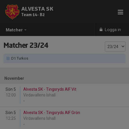
ALVESTA SK
Team 14- B2
Logga in
Matcher
Matcher 23/24
D1 Turkos
November
Sön 5
Alvesta SK - Tingsryds AIF Vit
12:00
Virdavallens Ishall
-
Sön 5
Alvesta SK - Tingsryds AIF Grön
12:25
Virdavallens Ishall
-