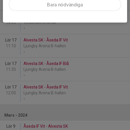
Bara nödvändiga
-
Lör 10
Alvesta SK - Tingsryds AIF Svart
14:05
Virdavallens Ishall
-
Lör 17
Alvesta SK - Åseda IF Vit
11:10
Ljungby Arena B-hallen
-
Lör 17
Alvesta SK - Åseda IF Blå
11:35
Ljungby Arena B-hallen
-
Lör 17
Alvesta SK - Åseda IF Vit
12:00
Ljungby Arena B-hallen
-
Mars - 2024
Lör 9
Åseda IF Vit - Alvesta SK