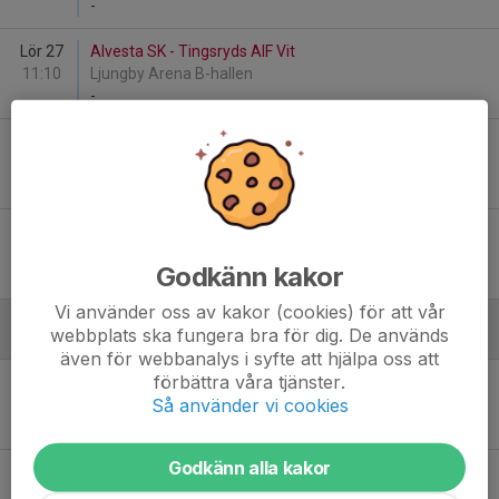
-
Lör 27
Alvesta SK - Tingsryds AIF Vit
11:10
Ljungby Arena B-hallen
-
Lör 27
Alvesta SK - Tingsryds AIF Grön
11:35
Ljungby Arena B-hallen
-
Lör 27
Alvesta SK - Tingsryds AIF Vit
12:00
Ljungby Arena B-hallen
Godkänn kakor
-
Vi använder oss av kakor (cookies) för att vår
webbplats ska fungera bra för dig. De används
Februari - 2024
även för webbanalys i syfte att hjälpa oss att
förbättra våra tjänster.
Lör 10
Alvesta SK - Växjö Lakers HC Vit
Så använder vi cookies
13:15
Virdavallens Ishall
-
Godkänn alla kakor
Lör 10
Alvesta SK - IF Troja-Ljungby Svart
13:40
Virdavallens Ishall