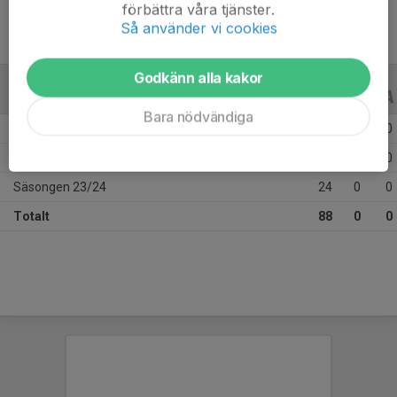
förbättra våra tjänster.
Så använder vi cookies
Godkänn alla kakor
ALLA SERIER
ALLA ÅR
Bara nödvändiga
Säsongen 25/26
28
0
0
Säsongen 24/25
36
0
0
Säsongen 23/24
24
0
0
Totalt
88
0
0