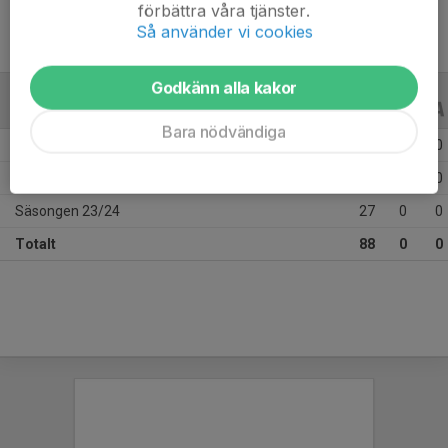
förbättra våra tjänster.
Så använder vi cookies
Godkänn alla kakor
ALLA SERIER
ALLA ÅR
Bara nödvändiga
Säsongen 25/26
25
0
0
Säsongen 24/25
36
0
0
Säsongen 23/24
27
0
0
Totalt
88
0
0