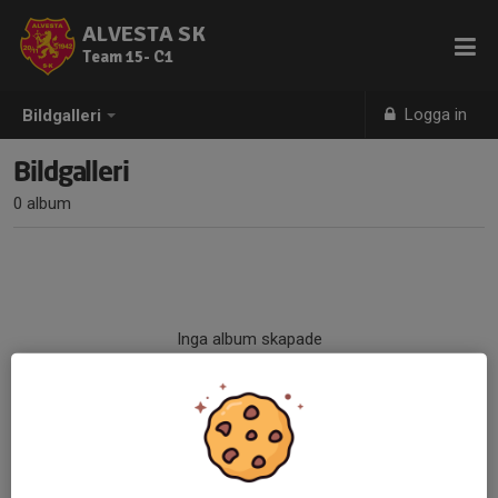
ALVESTA SK
Team 15- C1
Logga in
Bildgalleri
Bildgalleri
0 album
Inga album skapade