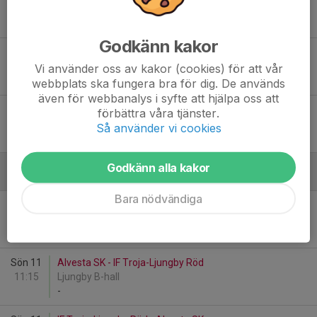
10:30
Virdavallens Ishall
-
Godkänn kakor
Sön 21
Rydaholms SK Vit - Alvesta SK
11:00
Virdavallens Ishall
Vi använder oss av kakor (cookies) för att vår
-
webbplats ska fungera bra för dig. De används
även för webbanalys i syfte att hjälpa oss att
Sön 21
Alvesta SK - Rydaholms SK Röd
förbättra våra tjänster.
11:00
Virdavallens Ishall
Så använder vi cookies
-
Godkänn alla kakor
Januari - 2026
Bara nödvändiga
Sön 11
Alvesta SK - IF Troja-Ljungby Vit
11:15
Ljungby B-hall
-
Sön 11
Alvesta SK - IF Troja-Ljungby Röd
11:15
Ljungby B-hall
-