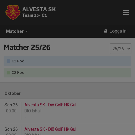
ALVESTA SK
Team 15- C1
Logga in
Matcher
Matcher 25/26
C2 Röd
C2 Röd
Oktober
Sön 26
Alvesta SK - Diö GoIF HK Gul
00:00
DIÖ Ishall
-
Sön 26
Alvesta SK - Diö GoIF HK Gul