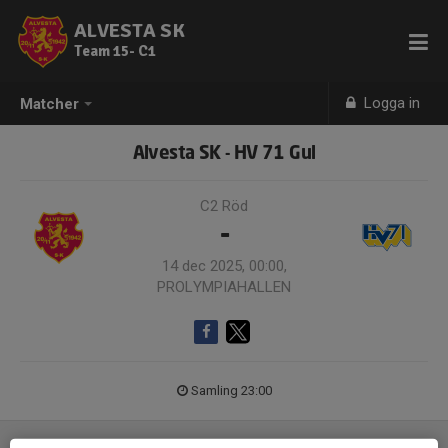
ALVESTA SK
Team 15- C1
Logga in
Matcher
Alvesta SK - HV 71 Gul
C2 Röd
-
14 dec 2025, 00:00,
PROLYMPIAHALLEN
Samling 23:00