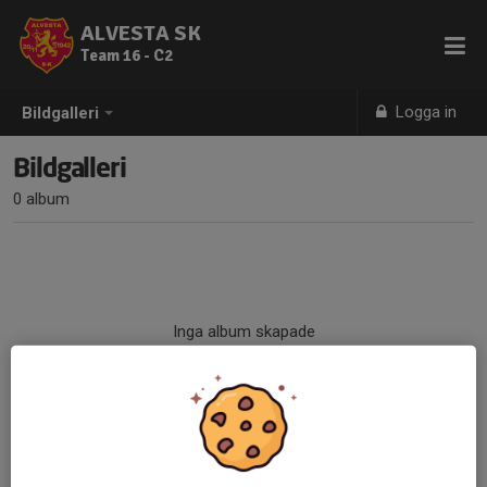
ALVESTA SK
Team 16 - C2
Logga in
Bildgalleri
Bildgalleri
0 album
Inga album skapade