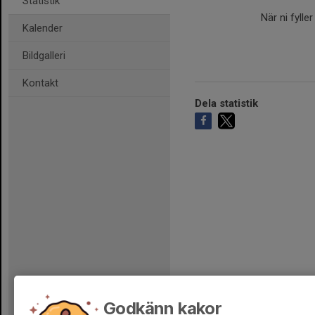
Statistik
När ni fylle
Kalender
Bildgalleri
Kontakt
Dela statistik
Godkänn kakor