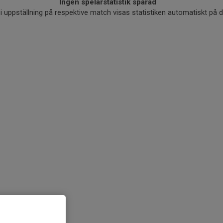
Ingen spelarstatistik sparad
r i uppställning på respektive match visas statistiken automatiskt på 