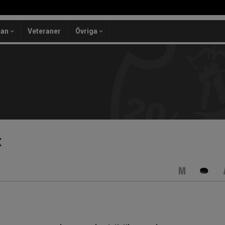
lan
Veteraner
Övriga
k