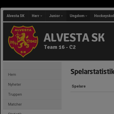
Alvesta SK
Herr
Junior
Ungdom
Hockeysko
ALVESTA SK
Team 16 - C2
Spelarstatisti
Hem
Nyheter
Spelare
Truppen
Matcher