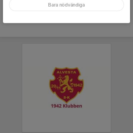
Bara nödvändiga
https://www.dropbox.com/s/6s03zhdl0rdf163/ASK.wav?dl=0