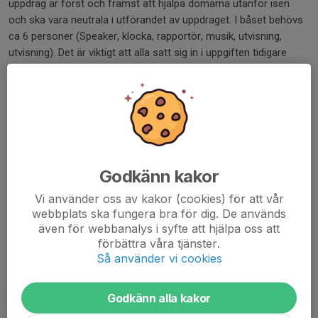
uppdrag är först och främst att hjälpa domarna utanför isen
och ska vara neutrala i utförandet av uppdraget. I båset behövs
ca 6 personer (Speaker, klocka, rapportör, musik, utvisning,
utvisning). Det är viktigt att alla satt sig in i uppgiften tidigare
samt kommer i god tid före matchstart. Rapportören hälsar på
domarna och ledarna och ser till att matchrapporten blir korrekt
ifylld och signerad. Schema skickas ut av OVR ansvarig i varje
lag.
Så här fyller du i ett matchprotokoll
Matchprotokoll för nedladdning A4 sid 1
Godkänn kakor
Matchprotokoll för nedladdning A4 sid 2
Vi använder oss av kakor (cookies) för att vår
Instruktion klockan
webbplats ska fungera bra för dig. De används
även för webbanalys i syfte att hjälpa oss att
ASK låten
förbättra våra tjänster.
ASK låten finns både som intro och hel låt att spela under
Så använder vi cookies
samtliga hemmamatcher.
Vårt lejonhjärta slår - CAPS
Godkänn alla kakor
https://www.dropbox.com/s/allshclftuvw5oo/ASK%20-
%20INTRO.wav?dl=0