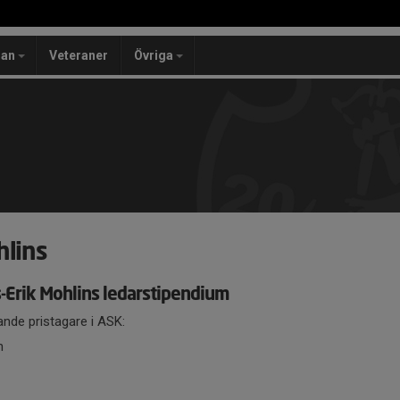
lan
Veteraner
Övriga
hlins
s-Erik Mohlins ledarstipendium
ljande pristagare i ASK:
n