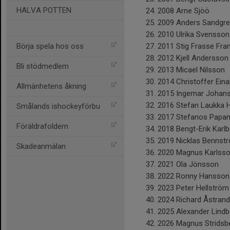
HALVA POTTEN
2008 Arne Sjöö
2009 Anders Sandgr
2010 Ulrika Svensson
Börja spela hos oss
2011 Stig Frasse Fra
2012 Kjell Andersson
Bli stödmedlem
2013 Micael Nilsson
2014 Christoffer Ein
Allmänhetens åkning
2015 Ingemar Johan
2016 Stefan Laukka 
Smålands ishockeyförbu
2017 Stefanos Papam
Föräldrafoldern
2018 Bengt-Erik Karlb
2019 Nicklas Bennst
Skadeanmälan
2020 Magnus Karlss
2021 Ola Jönsson
2022 Ronny Hansson
2023 Peter Hellströ
2024 Richard Åstrand
2025 Alexander Lindb
2026 Magnus Stridsb