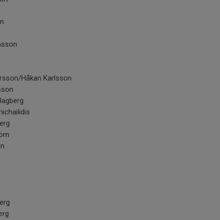
en
nsson
arsson/Håkan Karlsson
sson
Hagberg
ichailidis
erg
röm
on
m
erg
erg