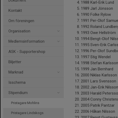
Dokument
1988 Karl-Erik Lund
1989 Jarl Jönsson
Kontakt
1990 Folke Rylow
1991 Per-Olof Samue
Om föreningen
1992 Roland Lundber
Organisation
1993 Owe Hellström
1994 Bengt-Olof Nils
Medlemsinformation
1995 Sven-Erik Carls
1996 Per-Olof Sund
ASK - Supportershop
1997 Stig Wendel
Biljetter
1998 Stefan Karlsso
1999 Jan Bernhard
Marknad
2000 Niklas Karlsson
2001 Lars Svensson
Isschema
2002 Jan-Erik Nilsso
Stipendium
2003 Harald Peterss
2004 Conny Christen
Pristagare Mohlins
2005 Patrik Pantzar
2006 Håkan Nilsson
Pristagare Lindskogs
2007 Bengt Gustavs