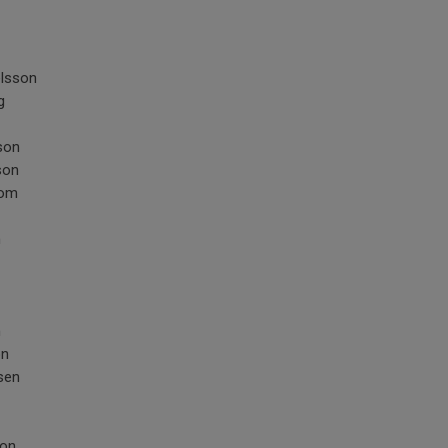
lsson
g
son
son
bom
n
n
on
sen
son