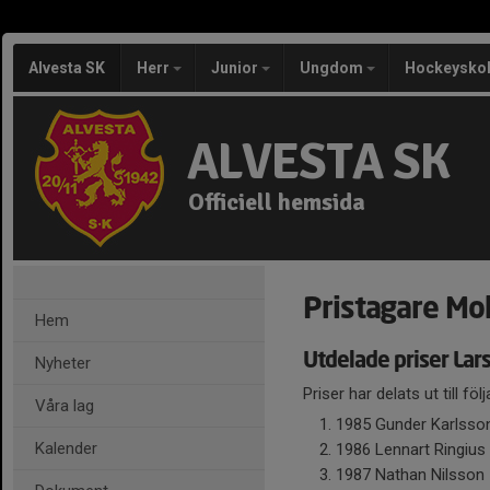
Alvesta SK
Herr
Junior
Ungdom
Hockeysko
ALVESTA SK
Officiell hemsida
Pristagare Mo
Hem
Utdelade priser Lar
Nyheter
Priser har delats ut till fö
Våra lag
1985 Gunder Karlsso
Kalender
1986 Lennart Ringius
1987 Nathan Nilsson