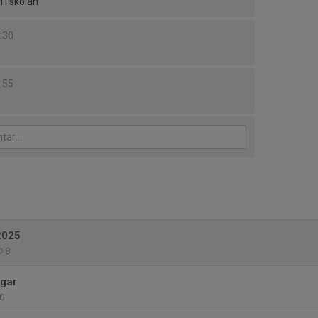
 i skolan
9:30
8:55
2025
8
gar
0