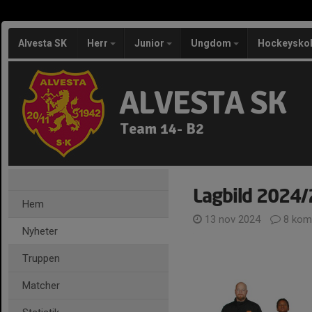
Alvesta SK
Herr
Junior
Ungdom
Hockeysko
ALVESTA SK
Team 14- B2
Lagbild 2024
Hem
13 nov 2024
8 kom
Nyheter
Truppen
Matcher