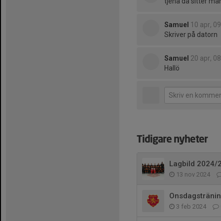
tjena då sitter man
Samuel
10 apr, 0
Skriver på datorn
Samuel
20 apr, 0
Hallö
Tidigare nyheter
Lagbild 2024/
13 nov 2024
Onsdagstränin
3 feb 2024