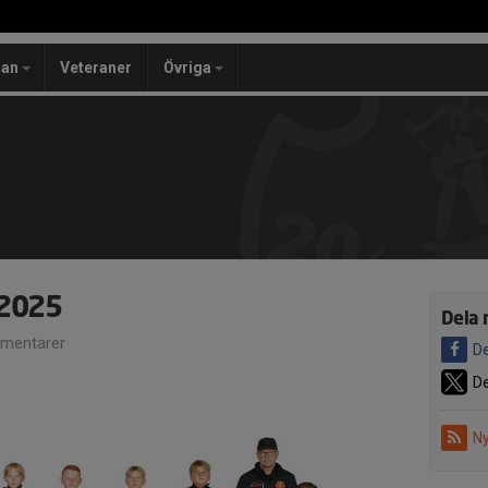
lan
Veteraner
Övriga
/2025
Dela 
mentarer
De
De
Ny