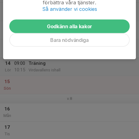
förbättra våra tjänster.
11
Så använder vi cookies
Ons
Godkänn alla kakor
12
Tor
Bara nödvändiga
13
17:30
Träning
18:30
Fre
Virdavallens ishall
14
09:00
Träning
10:15
Lör
Virdavallens ishall
15
Sön
v.8
16
Mån
17
Tis