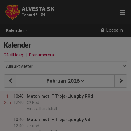
ALVESTA SK
Team 15- C1
Logga in
Kalender
Kalender
Gå till idag
|
Prenumerera
Februari 2026
1
10:40
Match mot IF Troja-Ljungby Röd
12:40
Sön
C2 Röd
Virdavallens Ishall
10:40
Match mot IF Troja-Ljungby Vit
12:40
C2 Röd