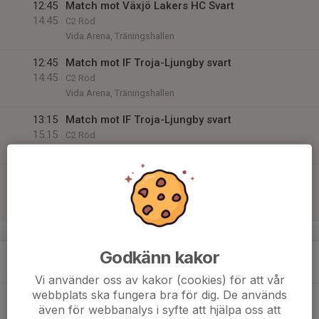
12:45
Match mot Växjö Lakers HC Svart
14:45
C2 Röd
Vida Arena, Träningshallen
12:45
Match mot IF Troja-Ljungby svart
14:45
C2 Röd
Vida Arena, Träningshallen
13:15
Match mot IF Troja-Ljungby svart
15:15
C2 Röd
Vida Arena, Träningshallen
13:15
Match mot Växjö Lakers HC Svart
15:15
C2 Röd
Vida Arena, Träningshallen
v.7
Godkänn kakor
9
18:15
Träning
19:15
Mån
Virdavallens ishall
Vi använder oss av kakor (cookies) för att vår
webbplats ska fungera bra för dig. De används
10
även för webbanalys i syfte att hjälpa oss att
Tis