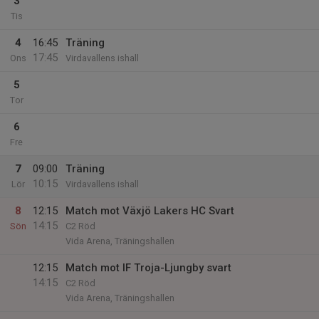
3
Tis
4
16:45
Träning
17:45
Ons
Virdavallens ishall
5
Tor
6
Fre
7
09:00
Träning
10:15
Lör
Virdavallens ishall
8
12:15
Match mot Växjö Lakers HC Svart
14:15
Sön
C2 Röd
Vida Arena, Träningshallen
12:15
Match mot IF Troja-Ljungby svart
14:15
C2 Röd
Vida Arena, Träningshallen