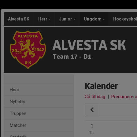
Alvesta SK
Herr
Junior
Ungdom
Hockeysko
ALVESTA SK
Team 17 - D1
Kalender
Hem
Gå till idag
|
Prenumerer
Nyheter
Truppen
Matcher
1
Tis