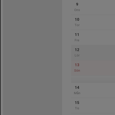
9
Ons
10
Tor
11
Fre
12
Lör
13
Sön
14
Mån
15
Tis