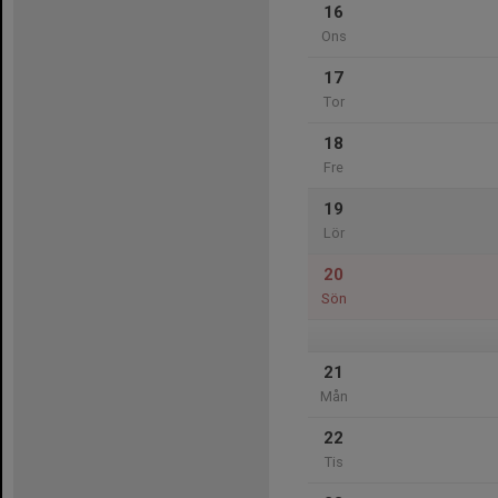
16
Ons
17
Tor
18
Fre
19
Lör
20
Sön
21
Mån
22
Tis