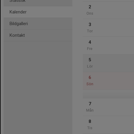
Statistik
2
Kalender
Ons
Bildgalleri
3
Tor
Kontakt
4
Fre
5
Lör
6
Sön
7
Mån
8
Tis