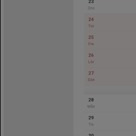
23
Ons
24
Tor
25
Fre
26
Lör
27
Sön
28
Mån
29
Tis
30