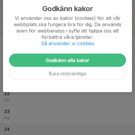
Lör
Godkänn kakor
18
Vi använder oss av kakor (cookies) för att vår
Sön
webbplats ska fungera bra för dig. De används
även för webbanalys i syfte att hjälpa oss att
v.43
förbättra våra tjänster.
19
Så använder vi cookies
Mån
20
Godkänn alla kakor
Tis
Bara nödvändiga
21
Ons
22
Tor
23
Fre
24