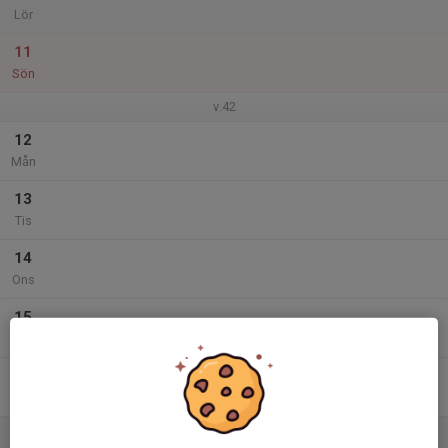
Lör
11
Sön
v.42
12
Mån
13
Tis
14
Ons
15
Tor
16
Fre
17