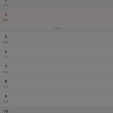
Lör
4
Sön
v.41
5
Mån
6
Tis
7
Ons
8
Tor
9
Fre
10