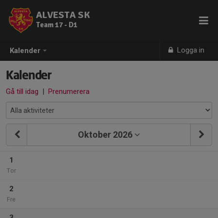
ALVESTA SK
Team 17 - D1
Logga in
Kalender
Kalender
Gå till idag
|
Prenumerera
Oktober 2026
1
Tor
2
Fre
3