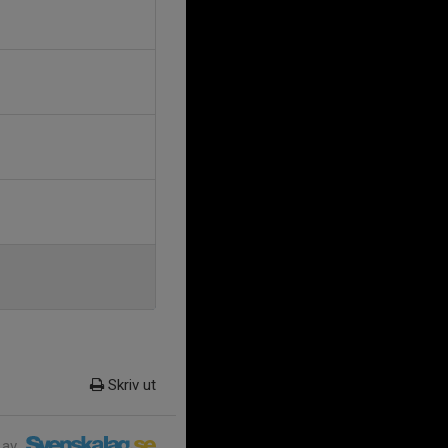
Skriv ut
 av