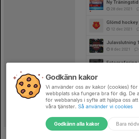
Ny Träningstid
28 dec 2021
Glömd hockey
12 dec 2021
Julavslutning 
8 dec 2021
Fotografering
28 nov 2021
Godkänn kakor
Team -14
Vi använder oss av kakor (cookies) för 
21 nov 2021
webbplats ska fungera bra för dig. De
för webbanalys i syfte att hjälpa oss att
våra tjänster.
Så använder vi cookies
Godkänn alla kakor
Bara nöd
Tjäna pengar till laget