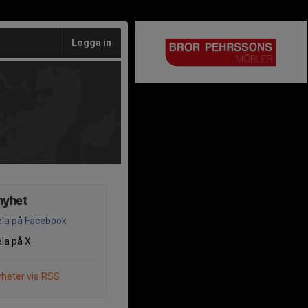
Logga in
nyhet
la på Facebook
la på X
heter via RSS