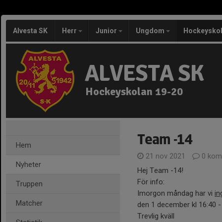
Alvesta SK
Herr
Junior
Ungdom
Hockeysko
ALVESTA SK
Hockeyskolan 19-20
Team -14
Hem
21 nov 2021
0 kom
Nyheter
Hej Team -14!
För info:
Truppen
Imorgon måndag har vi
in
Matcher
den 1 december kl 16:40 -
Trevlig kväll