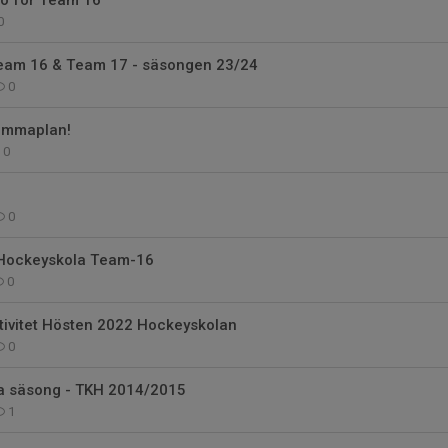
jö för Team 16
0
Team 16 & Team 17 - säsongen 23/24
0
emmaplan!
0
0
 Hockeyskola Team-16
0
tivitet Hösten 2022 Hockeyskolan
0
a säsong - TKH 2014/2015
1