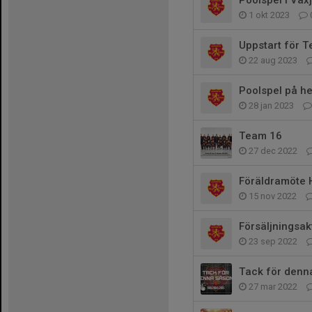
Poolspel i Väx
1 okt 2023
Uppstart för 
22 aug 2023
Poolspel på h
28 jan 2023
Team 16
27 dec 2022
Föräldramöte
15 nov 2022
Försäljningsak
23 sep 2022
Tack för denn
27 mar 2022