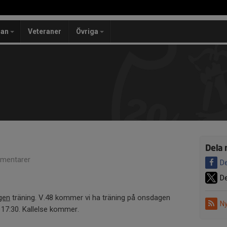
lan
Veteraner
Övriga
Dela 
mentarer
De
De
gen
träning. V.48 kommer vi ha träning på onsdagen
Ny
 17:30. Kallelse kommer.