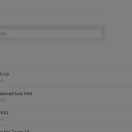
7/10
0
aterad tom V44
0
g V42
0