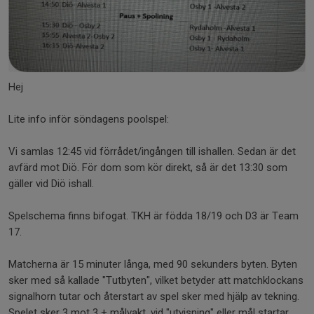
Hej
Lite info inför söndagens poolspel:
Vi samlas 12:45 vid förrådet/ingången till ishallen. Sedan är det
avfärd mot Diö. För dom som kör direkt, så är det 13:30 som
gäller vid Diö ishall.
Spelschema finns bifogat. TKH är födda 18/19 och D3 är Team
17.
Matcherna är 15 minuter långa, med 90 sekunders byten. Byten
sker med så kallade "Tutbyten", vilket betyder att matchklockans
signalhorn tutar och återstart av spel sker med hjälp av tekning.
Spelet sker 3 mot 3 + målvakt, vid "utvisning" eller mål startar