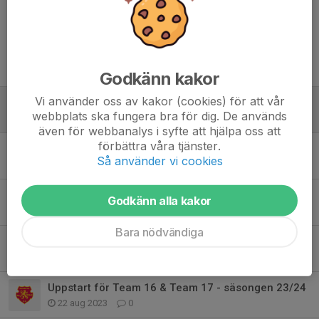
Tidigare nyheter
Godkänn kakor
Vi använder oss av kakor (cookies) för att vår
Poolspel Diö 27/10
webbplats ska fungera bra för dig. De används
23 okt 2024
0
även för webbanalys i syfte att hjälpa oss att
förbättra våra tjänster.
Kalender uppdaterad tom V44
Så använder vi cookies
24 sep 2024
0
Flyttad träning V42
Godkänn alla kakor
15 okt 2023
0
Bara nödvändiga
Poolspel i Växjö för Team 16
1 okt 2023
0
Uppstart för Team 16 & Team 17 - säsongen 23/24
22 aug 2023
0