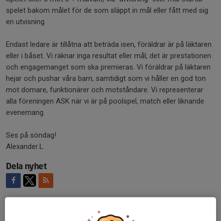
spelet bakom målet för de som släppt in mål eller fått med sig
en utvisning.
Endast ledare är tillåtna att beträda isen, föräldrar är på läktaren
eller i båset. Vi räknar inga resultat eller mål, det är prestationen
och engagemanget som ska premieras. Vi föräldrar på läktaren
hejar och pushar våra barn, samtidigt som vi håller en god ton
mot domare, funktionärer och motståndare. Vi representerar
alla föreningen ASK när vi är på poolspel, match eller liknande
evenemang.
Ses på söndag!
Alexander.L
Dela nyhet
Kommentarer