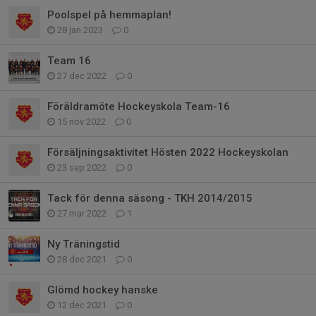
Poolspel på hemmaplan!
28 jan 2023
0
Team 16
27 dec 2022
0
Föräldramöte Hockeyskola Team-16
15 nov 2022
0
Försäljningsaktivitet Hösten 2022 Hockeyskolan
23 sep 2022
0
Tack för denna säsong - TKH 2014/2015
27 mar 2022
1
Ny Träningstid
28 dec 2021
0
Glömd hockey hanske
12 dec 2021
0