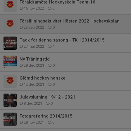
Föräldramöte Hockeyskola Team-16
15 nov 2022
0
Försäljningsaktivitet Hösten 2022 Hockeyskolan
23 sep 2022
0
Tack för denna säsong - TKH 2014/2015
27 mar 2022
1
Ny Träningstid
28 dec 2021
0
Glömd hockey hanske
12 dec 2021
0
Julavslutning 19/12 - 2021
8 dec 2021
0
Fotografering 2014/2015
28 nov 2021
0