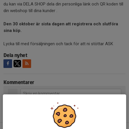
du kan via DELA SHOP dela din personliga länk och QR koden till
din webshop till dina kunder .
Den 30 oktober är sista dagen att registrera och slutföra
sina köp.
Lycka till med försäljningen och tack för att ni stöttar ASK
Dela nyhet
Kommentarer
Tidigare nyheter
Poolspel Diö 27/10