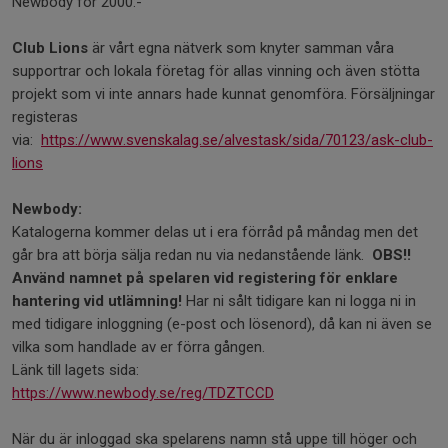
Newbody för 2000:-
Club Lions
är vårt egna nätverk som knyter samman våra
supportrar och lokala företag för allas vinning och även stötta
projekt som vi inte annars hade kunnat genomföra. Försäljningar
registeras
via:
https://www.svenskalag.se/alvestask/sida/70123/ask-club-
lions
Newbody:
Katalogerna kommer delas ut i era förråd på måndag men det
går bra att börja sälja redan nu via nedanstående länk.
OBS!!
Använd namnet på spelaren vid registering för enklare
hantering vid utlämning!
Har ni sålt tidigare kan ni logga ni in
med tidigare inloggning (e-post och lösenord), då kan ni även se
vilka som handlade av er förra gången.
Länk till lagets sida:
https://www.newbody.se/reg/TDZTCCD
När du är inloggad ska spelarens namn stå uppe till höger och