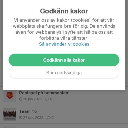
23 okt 2024
0
Godkänn kakor
Kalender uppdaterad tom V44
Vi använder oss av kakor (cookies) för att vår
24 sep 2024
0
webbplats ska fungera bra för dig. De används
även för webbanalys i syfte att hjälpa oss att
Flyttad träning V42
förbättra våra tjänster.
15 okt 2023
0
Så använder vi cookies
Poolspel i Växjö för Team 16
Godkänn alla kakor
1 okt 2023
0
Bara nödvändiga
Uppstart för Team 16 & Team 17 - säsongen 23/24
22 aug 2023
0
Poolspel på hemmaplan!
28 jan 2023
0
Team 16
27 dec 2022
0