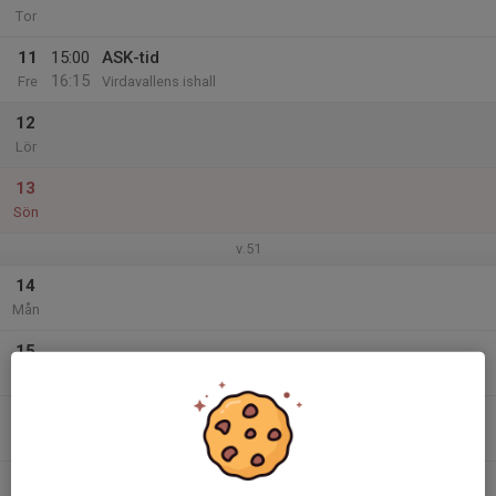
Tor
11
15:00
ASK-tid
16:15
Fre
Virdavallens ishall
12
Lör
13
Sön
v.51
14
Mån
15
Tis
16
Ons
17