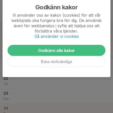
Tor
Godkänn kakor
18
15:00
ASK-tid
Vi använder oss av kakor (cookies) för att vår
16:15
Fre
Virdavallens ishall
webbplats ska fungera bra för dig. De används
även för webbanalys i syfte att hjälpa oss att
19
förbättra våra tjänster.
Lör
Så använder vi cookies
20
Sön
Godkänn alla kakor
v.52
Bara nödvändiga
21
Mån
22
Tis
23
Ons
24