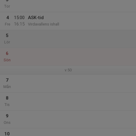
Tor
4
15:00
ASK-tid
16:15
Fre
Virdavallens ishall
5
Lör
6
Sön
v.50
7
Mån
8
Tis
9
Ons
10