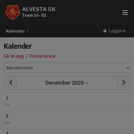
ALVESTA SK
Team 14- B2
Logga in
Kalender
Kalender
Gå till idag
|
Prenumerera
December 2026
1
Tis
2
Ons
3