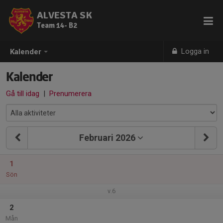
ALVESTA SK
Team 14- B2
Logga in
Kalender
Kalender
Gå till idag
|
Prenumerera
Februari 2026
1
Sön
v.6
2
Mån