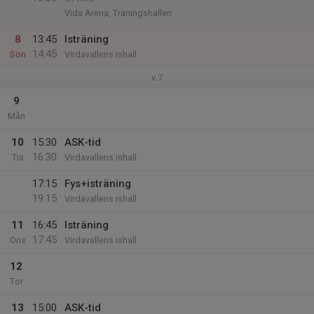
Vida Arena, Träningshallen
8
13:45
Isträning
14:45
Sön
Virdavallens ishall
v.7
9
Mån
10
15:30
ASK-tid
16:30
Tis
Virdavallens ishall
17:15
Fys+isträning
19:15
Virdavallens ishall
11
16:45
Isträning
17:45
Ons
Virdavallens ishall
12
Tor
13
15:00
ASK-tid