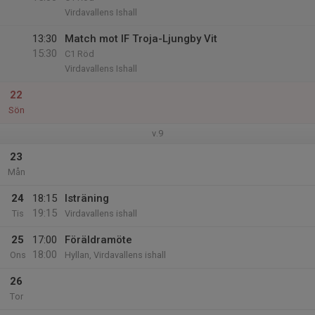
Virdavallens Ishall
13:30
Match mot IF Troja-Ljungby Vit
15:30
C1 Röd
Virdavallens Ishall
22
Sön
v.9
23
Mån
24
18:15
Isträning
19:15
Tis
Virdavallens ishall
25
17:00
Föräldramöte
18:00
Ons
Hyllan, Virdavallens ishall
26
Tor