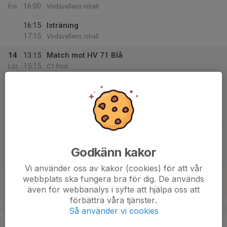
16:00
Fre
Virdavallens ishall
16:15
Isträning
17:15
Virdavallens ishall
14
13:15
Match mot HV 71 Blå
15:15
Lör
C1 Röd
Kinnarp Hall-D
13:45
Match mot HV 71 Gul
15:45
C1 Röd
Kinnarp Hall-D
14:15
Match mot HV 71 Blå
16:15
C1 Röd
Godkänn kakor
Kinnarp Hall-D
Vi använder oss av kakor (cookies) för att vår
15
10:30
Hockey på Alvasjön
webbplats ska fungera bra för dig. De används
13:00
Sön
Alvasjön, Benestad
även för webbanalys i syfte att hjälpa oss att
förbättra våra tjänster.
v.8
Så använder vi cookies
16