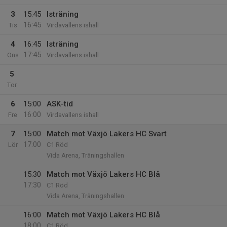
3
15:45
Isträning
16:45
Tis
Virdavallens ishall
4
16:45
Isträning
17:45
Ons
Virdavallens ishall
5
Tor
6
15:00
ASK-tid
16:00
Fre
Virdavallens ishall
7
15:00
Match mot Växjö Lakers HC Svart
17:00
Lör
C1 Röd
Vida Arena, Träningshallen
15:30
Match mot Växjö Lakers HC Blå
17:30
C1 Röd
Vida Arena, Träningshallen
16:00
Match mot Växjö Lakers HC Blå
18:00
C1 Röd