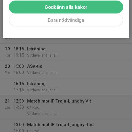
Mån
Godkänn alla kakor
17
Bara nödvändiga
Tis
18
Ons
19
18:15
Isträning
19:15
Tor
Virdavallens ishall
20
15:00
ASK-tid
16:00
Fre
Virdavallens ishall
16:15
Isträning
17:15
Virdavallens ishall
21
12:30
Match mot IF Troja-Ljungby Vit
14:30
Lör
C1 Röd
Virdavallens Ishall
13:00
Match mot IF Troja-Ljungby Röd
15:00
C1 Röd