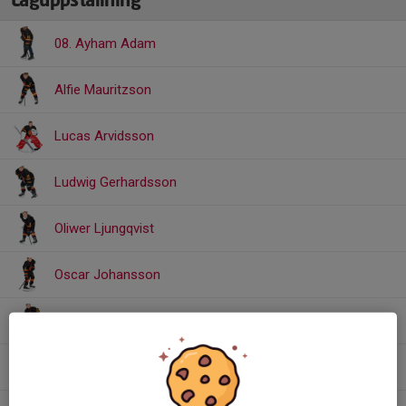
Laguppställning
08. Ayham Adam
Alfie Mauritzson
Lucas Arvidsson
Ludwig Gerhardsson
Oliwer Ljungqvist
Oscar Johansson
Philip Appell
Samuel Ågren