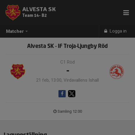
ALVESTA SK
Team 14- B2
Logga in
Matcher
Alvesta SK - IF Troja-Ljungby Röd
C1 Röd
-
21 feb, 13:00, Virdavallens Ishall
Samling 12:00