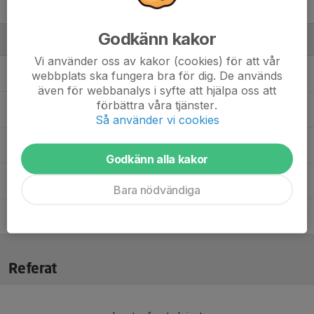
William Norberg
Godkänn kakor
Ledare
Vi använder oss av kakor (cookies) för att vår
Jimmie Gerhardsson
Materialförvaltare
webbplats ska fungera bra för dig. De används
även för webbanalys i syfte att hjälpa oss att
förbättra våra tjänster.
Johan Karlsson
Assisterande tränare
Så använder vi cookies
Magnus Norberg
Materialförvaltare
Godkänn alla kakor
Simeon Appell
Tränare/lagledare
Bara nödvändiga
Tobias Johansson
Assisterande tränare
Referat