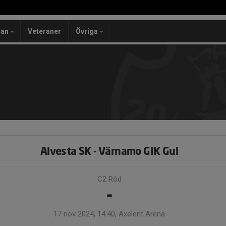
lan
Veteraner
Övriga
Alvesta SK - Värnamo GIK Gul
C2 Röd
-
17 nov 2024, 14:40, Axelent Arena