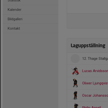
Statistik
Kalender
Bildgalleri
Kontakt
Laguppställning
12. Thage Stallg
Lucas Arvidsso
Oliwer Ljungqvis
Oscar Johanss
Philip Appell