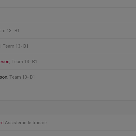
eam 13- B1
l
, Team 13- B1
meson
, Team 13- B1
sson
, Team 13- B1
ård
Assisterande tränare