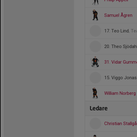
Samuel Ågren
17. Teo Lind
, T
20. Theo Sjödah
31. Vidar Gum
15. Viggo Jona
William Norberg
Ledare
Christian Stallg