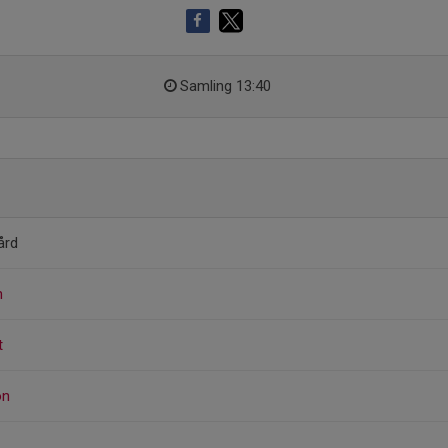
Samling 13:40
ård
n
t
on