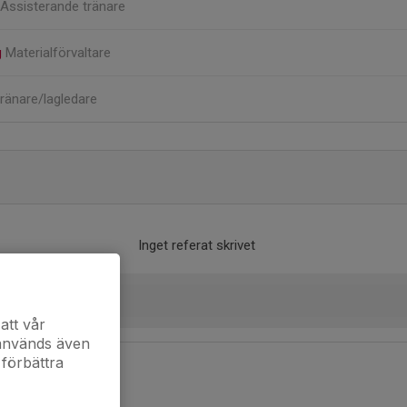
Assisterande tränare
g
Materialförvaltare
ränare/lagledare
Inget referat skrivet
att vår
 används även
 förbättra