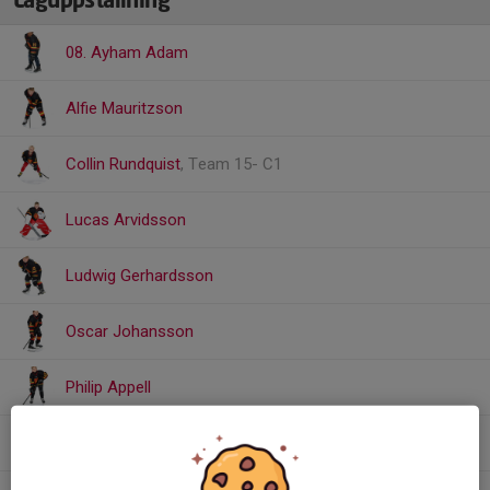
Laguppställning
08. Ayham Adam
Alfie Mauritzson
Collin Rundquist
, Team 15- C1
Lucas Arvidsson
Ludwig Gerhardsson
Oscar Johansson
Philip Appell
Samuel Ågren