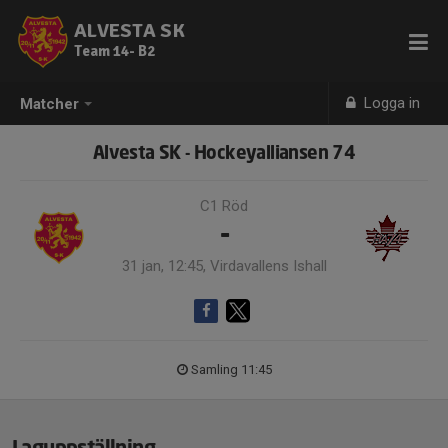
ALVESTA SK
Team 14- B2
Logga in
Matcher
Alvesta SK - Hockeyalliansen 74
C1 Röd
-
31 jan, 12:45, Virdavallens Ishall
Samling 11:45