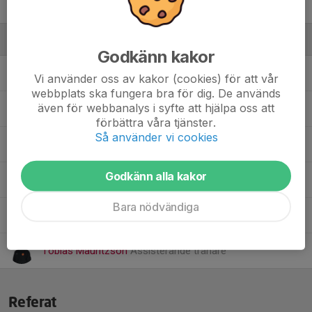
William Norberg
Ledare
Godkänn kakor
Jimmie Gerhardsson
Materialförvaltare
Vi använder oss av kakor (cookies) för att vår
webbplats ska fungera bra för dig. De används
även för webbanalys i syfte att hjälpa oss att
Johan Karlsson
Assisterande tränare
förbättra våra tjänster.
Så använder vi cookies
Magnus Norberg
Materialförvaltare
Godkänn alla kakor
Simeon Appell
Tränare/lagledare
Bara nödvändiga
Tobias Johansson
Assisterande tränare
Tobias Mauritzson
Assisterande tränare
Referat